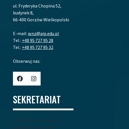
ul. Fryderyka Chopina 52,
budynek 8,
66-400 Gorzów Wielkopolski
E-mail:
wnz@ajp.edu.pl
Tel.:
+48 95 727 95 28
Tel.:
+48 95 727 95 32
Obserwuj nas:
Profil AJP w Portalu Facebook
Profil AJP w portalu Instagram
SEKRETARIAT
ul. Fryderyka Chopina 52,
budynek 8, pokój 209