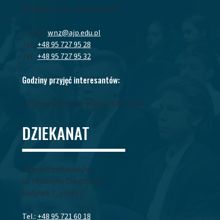
66-400 Gorzów Wielkopolski
E-mail:
wnz@ajp.edu.pl
Tel.:
+48 95 727 95 28
Tel.:
+48 95 727 95 32
Godziny przyjęć interesantów:
od poniedziałku do piątku: 9.00-14.00
DZIEKANAT
Zespół Dziekanatów
ul. Fryderyka Chopina 52,
budynek 7, pokój 2
Tel.:
+48 95 721 60 18