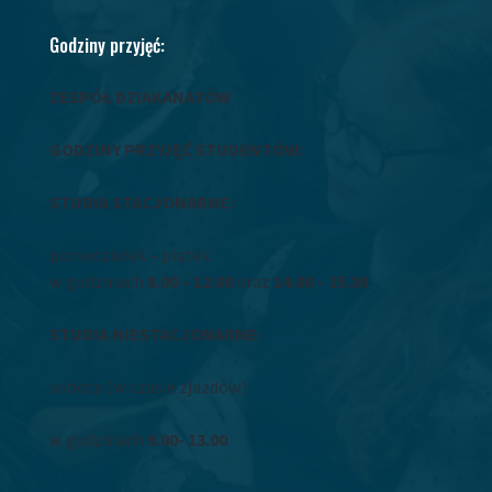
Godziny przyjęć:
ZESPÓŁ DZIAKANATÓW
GODZINY PRZYJĘĆ STUDENTÓW:
STUDIA STACJONARNE:
poniedziałek – piątek
w godzinach
8.00 – 12.00
oraz
14.00 – 15.30
STUDIA NIESTACJONARNE:
sobota (w czasie zjazdów)
w godzinach
9.00- 13.00