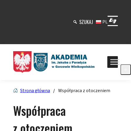
Przejdź
do
treści
SZUKAJ
PL
Strona główna
/
Współpraca z otoczeniem
Współpraca
z otoczeniem